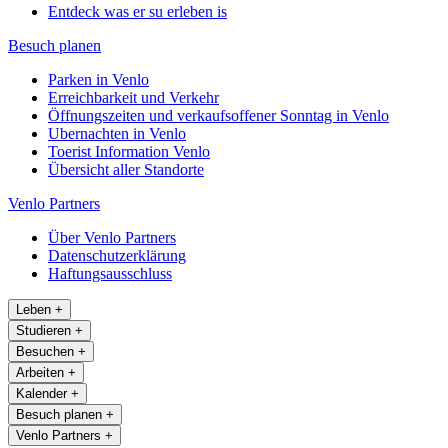
Entdeck was er su erleben is
Besuch planen
Parken in Venlo
Erreichbarkeit und Verkehr
Öffnungszeiten und verkaufsoffener Sonntag in Venlo
Ubernachten in Venlo
Toerist Information Venlo
Übersicht aller Standorte
Venlo Partners
Über Venlo Partners
Datenschutzerklärung
Haftungsausschluss
Leben
+
Studieren
+
Besuchen
+
Arbeiten
+
Kalender
+
Besuch planen
+
Venlo Partners
+