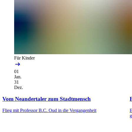
Für Kinder
01
Jan.
31
Dez.
Vom Neandertaler zum Stadtmensch
F
Flieg mit Professor B.C. Oud in die Vergangenheit
E
g