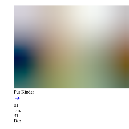
Für Kinder
01
Jan.
31
Dez.