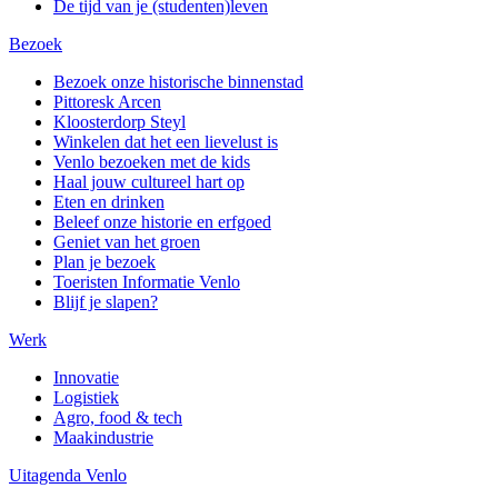
De tijd van je (studenten)leven
Bezoek
Bezoek onze historische binnenstad
Pittoresk Arcen
Kloosterdorp Steyl
Winkelen dat het een lievelust is
Venlo bezoeken met de kids
Haal jouw cultureel hart op
Eten en drinken
Beleef onze historie en erfgoed
Geniet van het groen
Plan je bezoek
Toeristen Informatie Venlo
Blijf je slapen?
Werk
Innovatie
Logistiek
Agro, food & tech
Maakindustrie
Uitagenda Venlo