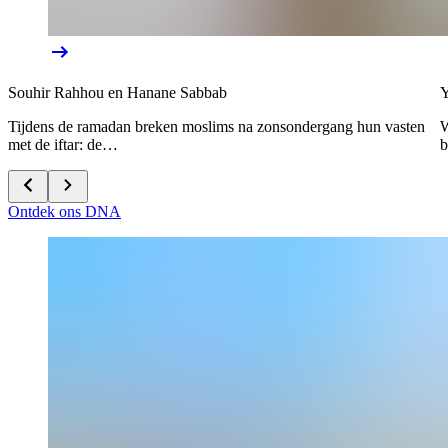
Souhir Rahhou en Hanane Sabbab
Y
Tijdens de ramadan breken moslims na zonsondergang hun vasten
W
met de iftar: de…
b
Ontdek ons DNA