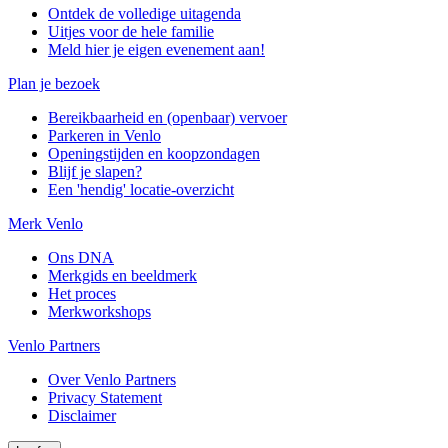
Ontdek de volledige uitagenda
Uitjes voor de hele familie
Meld hier je eigen evenement aan!
Plan je bezoek
Bereikbaarheid en (openbaar) vervoer
Parkeren in Venlo
Openingstijden en koopzondagen
Blijf je slapen?
Een 'hendig' locatie-overzicht
Merk Venlo
Ons DNA
Merkgids en beeldmerk
Het proces
Merkworkshops
Venlo Partners
Over Venlo Partners
Privacy Statement
Disclaimer