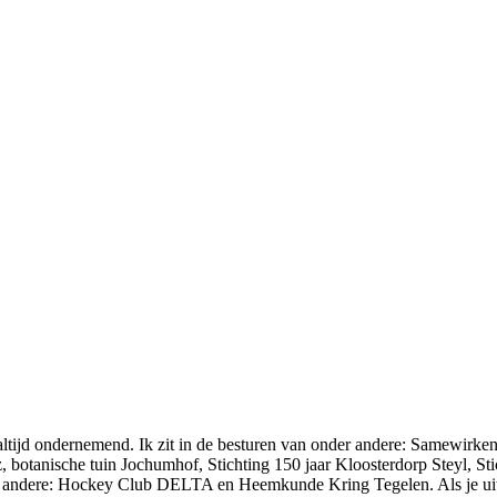
g altijd ondernemend. Ik zit in de besturen van onder andere: Samewir
 botanische tuin Jochumhof, Stichting 150 jaar Kloosterdorp Steyl, Sti
r andere: Hockey Club DELTA en Heemkunde Kring Tegelen. Als je uit e