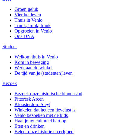
Groen geluk
Vier het leven
Thuis in Venlo
Truuk, truuk, truuk
Opgroeien in Venlo
Ons DNA
Studeer
Welkom thuis in Venlo
Kom in beweging
Werk aan de winkel
De tijd van je (studenten)leven
Bezoek
Bezoek onze historische binnenstad
Pittoresk Arcen
Kloosterdorp Steyl
Winkelen dat het een lievelust is
Venlo bezoeken met de kids
Haal jouw cultureel hart op
Eten en drinken
Beleef onze historie en erfgoed