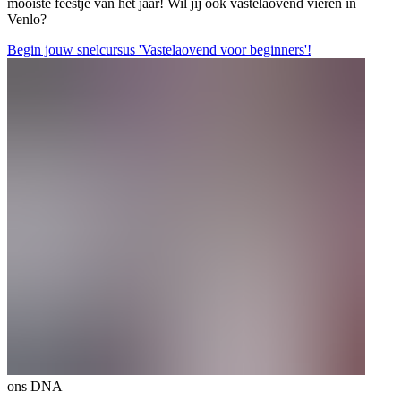
mooiste feestje van het jaar! Wil jij ook vastelaovend vieren in
Venlo?
Begin jouw snelcursus 'Vastelaovend voor beginners'!
ons DNA