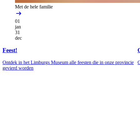
Met de hele familie
01
jan
31
dec
Feest!
Ontdek in het Limburgs Museum alle feesten die in onze provincie
C
gevierd worden