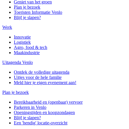
Geniet van het groen
Plan je bezoek
Toeristen Informatie Venlo
Blijf je slapen?
Werk
Innovatie
Logistiek
Agro, food & tech
Maakindustrie
Uitagenda Venlo
Ontdek de volledige uitagenda
Uitjes voor de hele familie
Meld hier je eigen evenement aan!
Plan je bezoek
Bereikbaarheid en (openbaar) vervoer
Parkeren in Venlo
Openingstijden en koopzondagen
Blijf je slapen?
Een 'hendig' locatie-overzicht