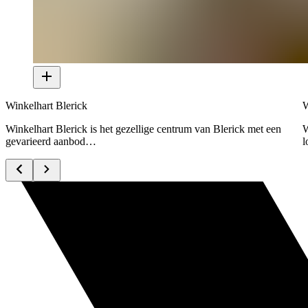
Winkelhart Blerick
W
Winkelhart Blerick is het gezellige centrum van Blerick met een
W
gevarieerd aanbod…
l