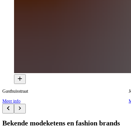
Gasthuisstraat
J
Meer info
M
Bekende modeketens en fashion brands