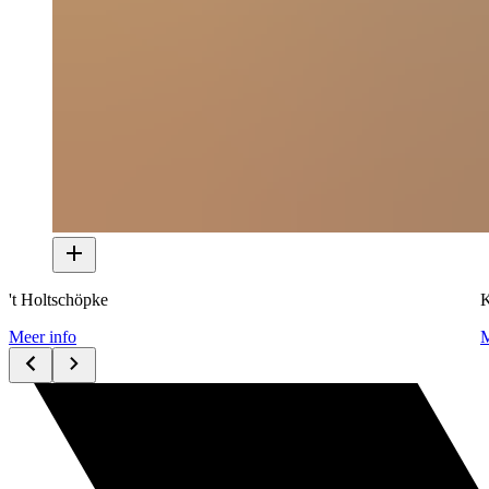
't Holtschöpke
K
Meer info
M