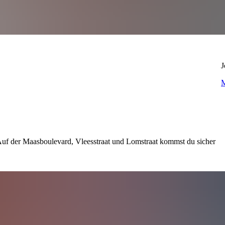
J
M
Auf der Maasboulevard, Vleesstraat und Lomstraat kommst du sicher