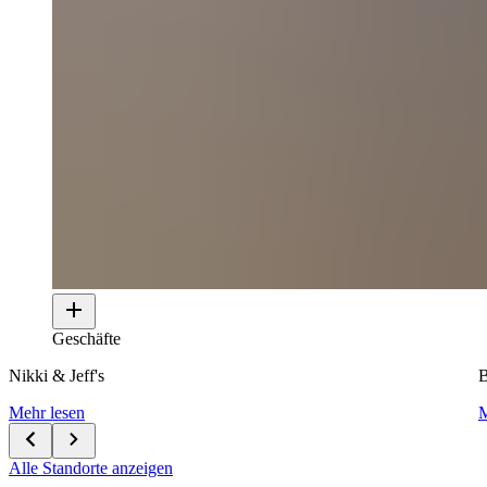
Geschäfte
Nikki & Jeff's
B
Mehr lesen
M
Alle Standorte anzeigen