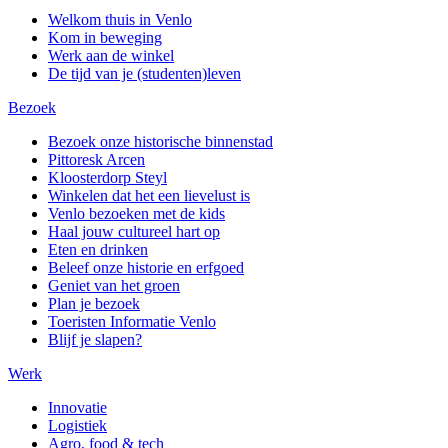
Welkom thuis in Venlo
Kom in beweging
Werk aan de winkel
De tijd van je (studenten)leven
Bezoek
Bezoek onze historische binnenstad
Pittoresk Arcen
Kloosterdorp Steyl
Winkelen dat het een lievelust is
Venlo bezoeken met de kids
Haal jouw cultureel hart op
Eten en drinken
Beleef onze historie en erfgoed
Geniet van het groen
Plan je bezoek
Toeristen Informatie Venlo
Blijf je slapen?
Werk
Innovatie
Logistiek
Agro, food & tech