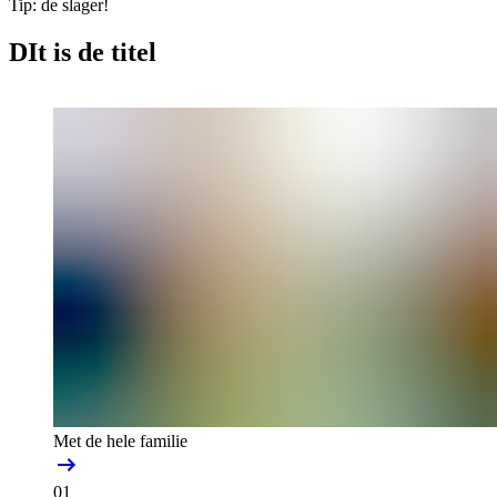
Tip: de slager!
DIt is de titel
Met de hele familie
01