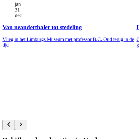
jan
31
dec
Van neanderthaler tot stedeling
F
Vlieg in het Limburgs Museum met professor B.C. Oud terug in de
O
tijd
g