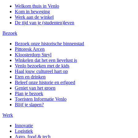
Welkom thuis in Venlo
Kom in beweging
Werk aan de winkel
De tijd van je (studenten)leven
Bezoek
Bezoek onze historische binnenstad
Pittoresk Arcen
Kloosterdorp Steyl
Winkelen dat het een lievelust is
Venlo bezoeken met de kids
Haal jouw cultureel hart op
Eten en drinken
Beleef onze historie en erfgoed
Geniet van het groen
Plan je bezoek
Toeristen Informatie Venlo
Blijf je slapen?
Werk
Innovatie
Logistiek
Agro, food & tech