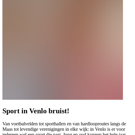
Sport in Venlo bruist!
Van voetbalvelden tot sporthallen en van hardlooproutes langs de
Maas tot levendige verenigingen in elke wijk: in Venlo is er voor
iedereen wel een sport die past. Jong en oud kunnen het hele jaar