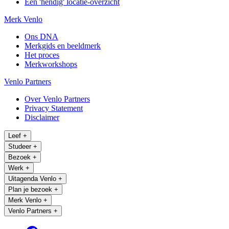
Een 'hendig' locatie-overzicht
Merk Venlo
Ons DNA
Merkgids en beeldmerk
Het proces
Merkworkshops
Venlo Partners
Over Venlo Partners
Privacy Statement
Disclaimer
Leef
+
Studeer
+
Bezoek
+
Werk
+
Uitagenda Venlo
+
Plan je bezoek
+
Merk Venlo
+
Venlo Partners
+