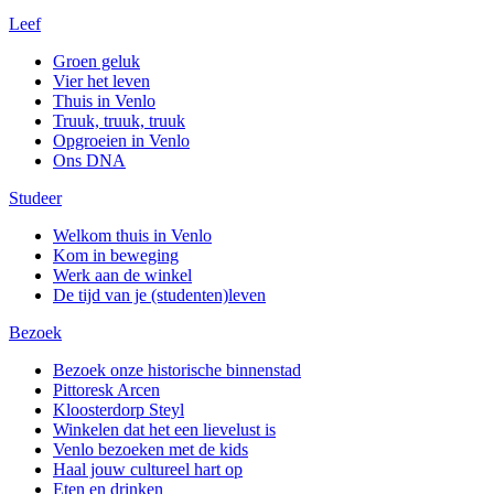
Leef
Groen geluk
Vier het leven
Thuis in Venlo
Truuk, truuk, truuk
Opgroeien in Venlo
Ons DNA
Studeer
Welkom thuis in Venlo
Kom in beweging
Werk aan de winkel
De tijd van je (studenten)leven
Bezoek
Bezoek onze historische binnenstad
Pittoresk Arcen
Kloosterdorp Steyl
Winkelen dat het een lievelust is
Venlo bezoeken met de kids
Haal jouw cultureel hart op
Eten en drinken