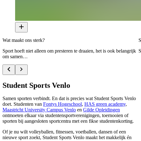
Wat maakt ons sterk?
S
Sport hoeft niet alleen om presteren te draaien, het is ook belangrijk
S
om samen…
Student Sports Venlo
Samen sporten verbindt. En dat is precies wat Student Sports Venlo
doet. Studenten van
Fontys Hogeschool
,
HAS green academy
,
Maastricht University Campus Venlo
en
Gilde Opleidingen
ontmoeten elkaar via studentensportverenigingen, toernooien of
sporten bij aangesloten sportcentra met een fikse studentenkorting.
Of je nu wilt volleyballen, fitnessen, voetballen, dansen of een
nieuwe sport zoekt, Student Sports Venlo maakt het makkelijk én