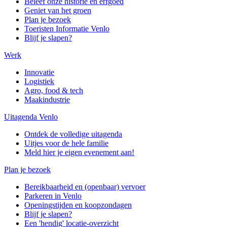
Beleef onze historie en erfgoed
Geniet van het groen
Plan je bezoek
Toeristen Informatie Venlo
Blijf je slapen?
Werk
Innovatie
Logistiek
Agro, food & tech
Maakindustrie
Uitagenda Venlo
Ontdek de volledige uitagenda
Uitjes voor de hele familie
Meld hier je eigen evenement aan!
Plan je bezoek
Bereikbaarheid en (openbaar) vervoer
Parkeren in Venlo
Openingstijden en koopzondagen
Blijf je slapen?
Een 'hendig' locatie-overzicht