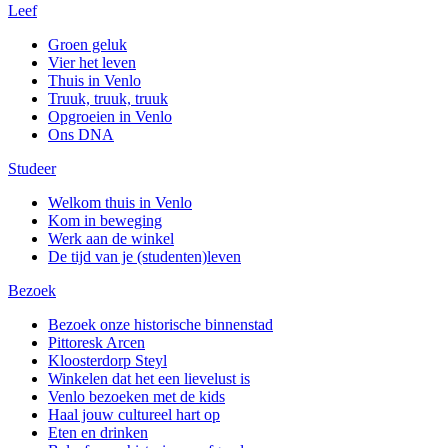
Leef
Groen geluk
Vier het leven
Thuis in Venlo
Truuk, truuk, truuk
Opgroeien in Venlo
Ons DNA
Studeer
Welkom thuis in Venlo
Kom in beweging
Werk aan de winkel
De tijd van je (studenten)leven
Bezoek
Bezoek onze historische binnenstad
Pittoresk Arcen
Kloosterdorp Steyl
Winkelen dat het een lievelust is
Venlo bezoeken met de kids
Haal jouw cultureel hart op
Eten en drinken