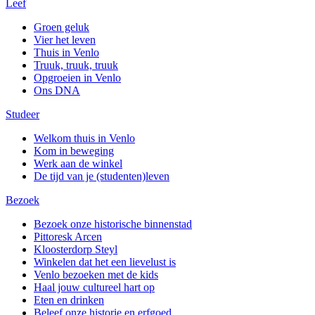
Leef
Groen geluk
Vier het leven
Thuis in Venlo
Truuk, truuk, truuk
Opgroeien in Venlo
Ons DNA
Studeer
Welkom thuis in Venlo
Kom in beweging
Werk aan de winkel
De tijd van je (studenten)leven
Bezoek
Bezoek onze historische binnenstad
Pittoresk Arcen
Kloosterdorp Steyl
Winkelen dat het een lievelust is
Venlo bezoeken met de kids
Haal jouw cultureel hart op
Eten en drinken
Beleef onze historie en erfgoed