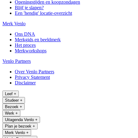
Openingstijden en koopzondagen
Blijf je slapen?
Een 'hendig' locatie-overzicht
Merk Venlo
Ons DNA
Merkgids en beeldmerk
Het proces
Merkworkshops
Venlo Partners
Over Venlo Partners
Privacy Statement
Disclaimer
Leef
+
Studeer
+
Bezoek
+
Werk
+
Uitagenda Venlo
+
Plan je bezoek
+
Merk Venlo
+