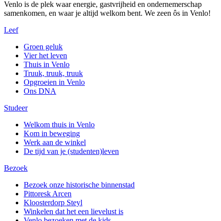
Venlo is de plek waar energie, gastvrijheid en ondernemerschap
samenkomen, en waar je altijd welkom bent. We zeen ôs in Venlo!
Leef
Groen geluk
Vier het leven
Thuis in Venlo
Truuk, truuk, truuk
Opgroeien in Venlo
Ons DNA
Studeer
Welkom thuis in Venlo
Kom in beweging
Werk aan de winkel
De tijd van je (studenten)leven
Bezoek
Bezoek onze historische binnenstad
Pittoresk Arcen
Kloosterdorp Steyl
Winkelen dat het een lievelust is
Venlo bezoeken met de kids