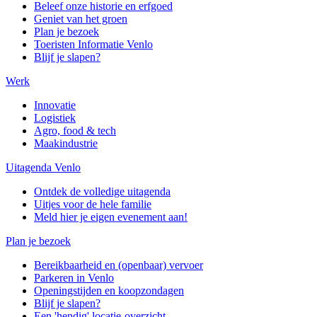
Beleef onze historie en erfgoed
Geniet van het groen
Plan je bezoek
Toeristen Informatie Venlo
Blijf je slapen?
Werk
Innovatie
Logistiek
Agro, food & tech
Maakindustrie
Uitagenda Venlo
Ontdek de volledige uitagenda
Uitjes voor de hele familie
Meld hier je eigen evenement aan!
Plan je bezoek
Bereikbaarheid en (openbaar) vervoer
Parkeren in Venlo
Openingstijden en koopzondagen
Blijf je slapen?
Een 'hendig' locatie-overzicht