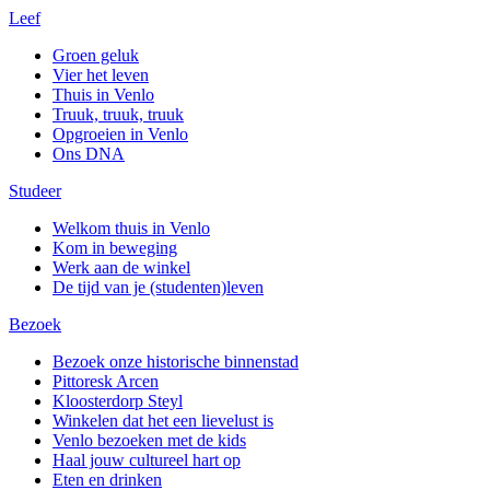
Leef
Groen geluk
Vier het leven
Thuis in Venlo
Truuk, truuk, truuk
Opgroeien in Venlo
Ons DNA
Studeer
Welkom thuis in Venlo
Kom in beweging
Werk aan de winkel
De tijd van je (studenten)leven
Bezoek
Bezoek onze historische binnenstad
Pittoresk Arcen
Kloosterdorp Steyl
Winkelen dat het een lievelust is
Venlo bezoeken met de kids
Haal jouw cultureel hart op
Eten en drinken