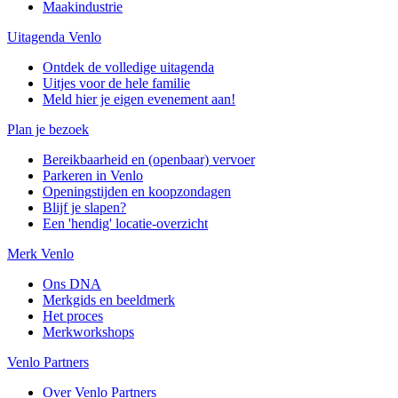
Maakindustrie
Uitagenda Venlo
Ontdek de volledige uitagenda
Uitjes voor de hele familie
Meld hier je eigen evenement aan!
Plan je bezoek
Bereikbaarheid en (openbaar) vervoer
Parkeren in Venlo
Openingstijden en koopzondagen
Blijf je slapen?
Een 'hendig' locatie-overzicht
Merk Venlo
Ons DNA
Merkgids en beeldmerk
Het proces
Merkworkshops
Venlo Partners
Over Venlo Partners