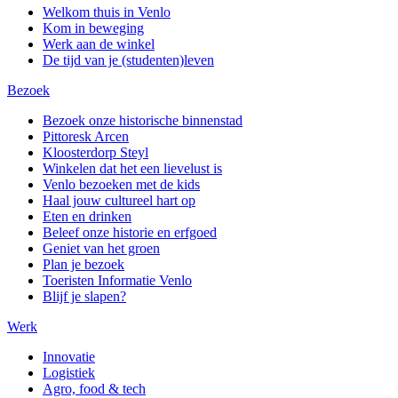
Welkom thuis in Venlo
Kom in beweging
Werk aan de winkel
De tijd van je (studenten)leven
Bezoek
Bezoek onze historische binnenstad
Pittoresk Arcen
Kloosterdorp Steyl
Winkelen dat het een lievelust is
Venlo bezoeken met de kids
Haal jouw cultureel hart op
Eten en drinken
Beleef onze historie en erfgoed
Geniet van het groen
Plan je bezoek
Toeristen Informatie Venlo
Blijf je slapen?
Werk
Innovatie
Logistiek
Agro, food & tech