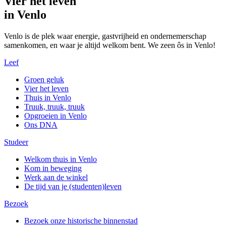
Vier het leven
in Venlo
Venlo is de plek waar energie, gastvrijheid en ondernemerschap
samenkomen, en waar je altijd welkom bent. We zeen ôs in Venlo!
Leef
Groen geluk
Vier het leven
Thuis in Venlo
Truuk, truuk, truuk
Opgroeien in Venlo
Ons DNA
Studeer
Welkom thuis in Venlo
Kom in beweging
Werk aan de winkel
De tijd van je (studenten)leven
Bezoek
Bezoek onze historische binnenstad