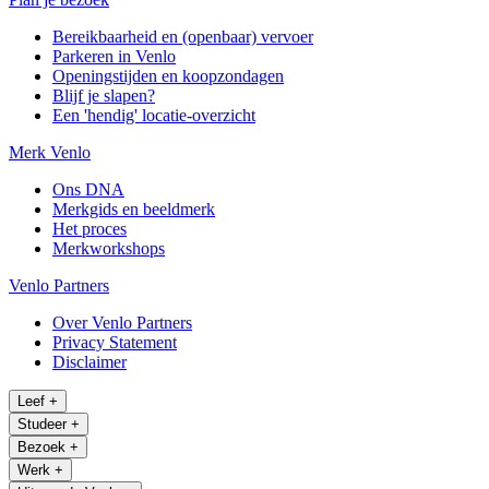
Bereikbaarheid en (openbaar) vervoer
Parkeren in Venlo
Openingstijden en koopzondagen
Blijf je slapen?
Een 'hendig' locatie-overzicht
Merk Venlo
Ons DNA
Merkgids en beeldmerk
Het proces
Merkworkshops
Venlo Partners
Over Venlo Partners
Privacy Statement
Disclaimer
Leef
+
Studeer
+
Bezoek
+
Werk
+