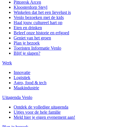
Pittoresk Arcen
Kloosterdorp Steyl
Winkelen dat het een lievelust is
Venlo bezoeken met de kids
Haal jouw cultureel hart op
Eten en drinken
Beleef onze historie en erfgoed
Geniet van het groen
Plan je bezoek
Toeristen Informatie Venlo
Blijf je slapen?
Werk
Innovatie
Logistiek
Agro, food & tech
Maakindustrie
Uitagenda Venlo
Ontdek de volledige uitagenda
Uitjes voor de hele familie
Meld hier je eigen evenement aan!
Plan je bezoek