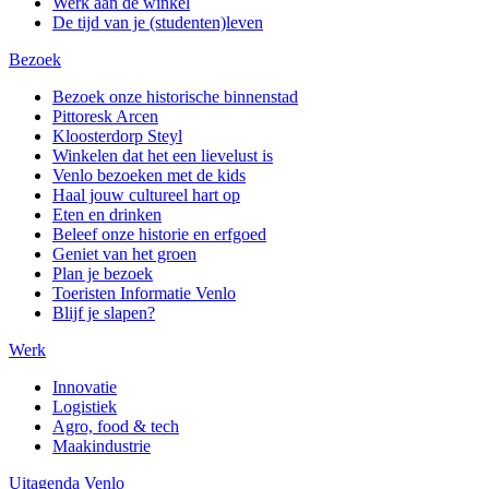
Werk aan de winkel
De tijd van je (studenten)leven
Bezoek
Bezoek onze historische binnenstad
Pittoresk Arcen
Kloosterdorp Steyl
Winkelen dat het een lievelust is
Venlo bezoeken met de kids
Haal jouw cultureel hart op
Eten en drinken
Beleef onze historie en erfgoed
Geniet van het groen
Plan je bezoek
Toeristen Informatie Venlo
Blijf je slapen?
Werk
Innovatie
Logistiek
Agro, food & tech
Maakindustrie
Uitagenda Venlo