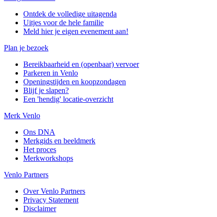
Ontdek de volledige uitagenda
Uitjes voor de hele familie
Meld hier je eigen evenement aan!
Plan je bezoek
Bereikbaarheid en (openbaar) vervoer
Parkeren in Venlo
Openingstijden en koopzondagen
Blijf je slapen?
Een 'hendig' locatie-overzicht
Merk Venlo
Ons DNA
Merkgids en beeldmerk
Het proces
Merkworkshops
Venlo Partners
Over Venlo Partners
Privacy Statement
Disclaimer