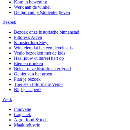
Kom in beweging
Werk aan de winkel
De tijd van je (studenten)leven
Bezoek
Bezoek onze historische binnenstad
Pittoresk Arcen
Kloosterdorp Steyl
Winkelen dat het een lievelust is
Venlo bezoeken met de kids
Haal jouw cultureel hart op
Eten en drinken
Beleef onze historie en erfgoed
Geniet van het groen
Plan je bezoek
Toeristen Informatie Venlo
Blijf je slapen?
Werk
Innovatie
Logistiek
Agro, food & tech
Maakindustrie