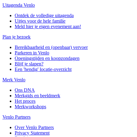
Uitagenda Venlo
Ontdek de volledige uitagenda
Uitjes voor de hele familie
Meld hier je eigen evenement aan!
Plan je bezoek
Bereikbaarheid en (openbaar) vervoer
Parkeren in Venlo
Openingstijden en koopzondagen
Blijf je slapen?
Een 'hendig' locatie-overzicht
Merk Venlo
Ons DNA
Merkgids en beeldmerk
Het proces
Merkworkshops
Venlo Partners
Over Venlo Partners
Privacy Statement