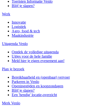
Toeristen Informatie Venlo
Blijf je slapen?
Werk
Innovatie
Logistiek
Agro, food & tech
Maakindustrie
Uitagenda Venlo
Ontdek de volledige uitagenda
Uitjes voor de hele familie
Meld hier je eigen evenement aan!
Plan je bezoek
Bereikbaarheid en (openbaar) vervoer
Parkeren in Venlo
Openingstijden en koopzondagen
Blijf je slapen?
Een 'hendig' locatie-overzicht
Merk Venlo