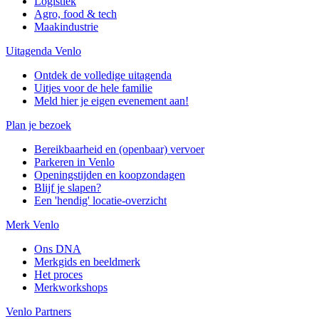
Logistiek
Agro, food & tech
Maakindustrie
Uitagenda Venlo
Ontdek de volledige uitagenda
Uitjes voor de hele familie
Meld hier je eigen evenement aan!
Plan je bezoek
Bereikbaarheid en (openbaar) vervoer
Parkeren in Venlo
Openingstijden en koopzondagen
Blijf je slapen?
Een 'hendig' locatie-overzicht
Merk Venlo
Ons DNA
Merkgids en beeldmerk
Het proces
Merkworkshops
Venlo Partners