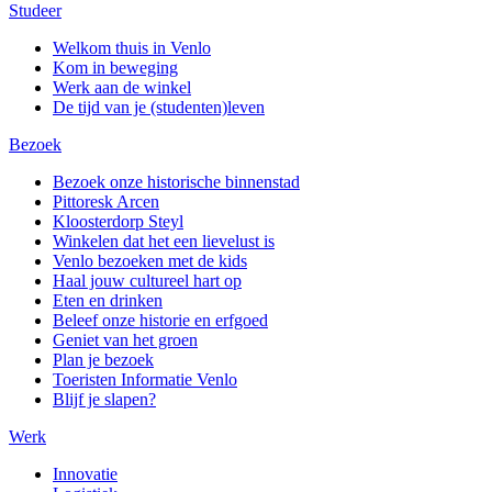
Studeer
Welkom thuis in Venlo
Kom in beweging
Werk aan de winkel
De tijd van je (studenten)leven
Bezoek
Bezoek onze historische binnenstad
Pittoresk Arcen
Kloosterdorp Steyl
Winkelen dat het een lievelust is
Venlo bezoeken met de kids
Haal jouw cultureel hart op
Eten en drinken
Beleef onze historie en erfgoed
Geniet van het groen
Plan je bezoek
Toeristen Informatie Venlo
Blijf je slapen?
Werk
Innovatie