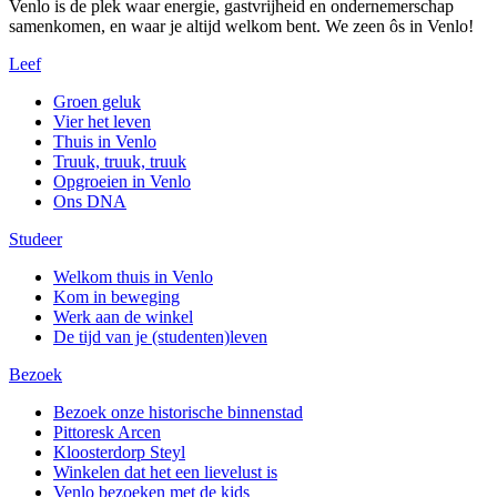
Venlo is de plek waar energie, gastvrijheid en ondernemerschap
samenkomen, en waar je altijd welkom bent. We zeen ôs in Venlo!
Leef
Groen geluk
Vier het leven
Thuis in Venlo
Truuk, truuk, truuk
Opgroeien in Venlo
Ons DNA
Studeer
Welkom thuis in Venlo
Kom in beweging
Werk aan de winkel
De tijd van je (studenten)leven
Bezoek
Bezoek onze historische binnenstad
Pittoresk Arcen
Kloosterdorp Steyl
Winkelen dat het een lievelust is
Venlo bezoeken met de kids