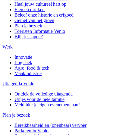
Haal jouw cultureel hart op
Eten en drinken
Beleef onze historie en erfgoed
Geniet van het groen
Plan je bezoek
Toeristen Informatie Venlo
Blijf je slapen?
Werk
Innovatie
Logistiek
Agro, food & tech
Maakindustrie
Uitagenda Venlo
Ontdek de volledige uitagenda
Uitjes voor de hele familie
Meld hier je eigen evenement aan!
Plan je bezoek
Bereikbaarheid en (openbaar) vervoer
Parkeren in Venlo