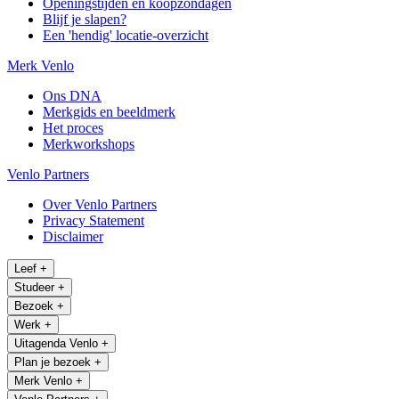
Openingstijden en koopzondagen
Blijf je slapen?
Een 'hendig' locatie-overzicht
Merk Venlo
Ons DNA
Merkgids en beeldmerk
Het proces
Merkworkshops
Venlo Partners
Over Venlo Partners
Privacy Statement
Disclaimer
Leef
+
Studeer
+
Bezoek
+
Werk
+
Uitagenda Venlo
+
Plan je bezoek
+
Merk Venlo
+