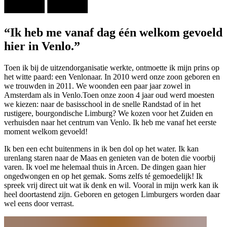
“Ik heb me vanaf dag één welkom gevoeld
hier in Venlo.”
Toen ik bij de uitzendorganisatie werkte, ontmoette ik mijn prins op
het witte paard: een Venlonaar. In 2010 werd onze zoon geboren en
we trouwden in 2011. We woonden een paar jaar zowel in
Amsterdam als in Venlo.Toen onze zoon 4 jaar oud werd moesten
we kiezen: naar de basisschool in de snelle Randstad of in het
rustigere, bourgondische Limburg? We kozen voor het Zuiden en
verhuisden naar het centrum van Venlo. Ik heb me vanaf het eerste
moment welkom gevoeld!
Ik ben een echt buitenmens in ik ben dol op het water. Ik kan
urenlang staren naar de Maas en genieten van de boten die voorbij
varen. Ik voel me helemaal thuis in Arcen. De dingen gaan hier
ongedwongen en op het gemak. Soms zelfs té gemoedelijk! Ik
spreek vrij direct uit wat ik denk en wil. Vooral in mijn werk kan ik
heel doortastend zijn. Geboren en getogen Limburgers worden daar
wel eens door verrast.