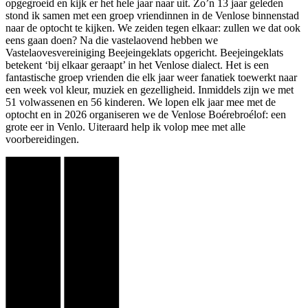
opgegroeid en kijk er het hele jaar naar uit. Zo’n 13 jaar geleden
stond ik samen met een groep vriendinnen in de Venlose binnenstad
naar de optocht te kijken. We zeiden tegen elkaar: zullen we dat ook
eens gaan doen? Na die vastelaovend hebben we
Vastelaovesvereiniging Beejeingeklats opgericht. Beejeingeklats
betekent ‘bij elkaar geraapt’ in het Venlose dialect. Het is een
fantastische groep vrienden die elk jaar weer fanatiek toewerkt naar
een week vol kleur, muziek en gezelligheid. Inmiddels zijn we met
51 volwassenen en 56 kinderen. We lopen elk jaar mee met de
optocht en in 2026 organiseren we de Venlose Boérebroélof: een
grote eer in Venlo. Uiteraard help ik volop mee met alle
voorbereidingen.