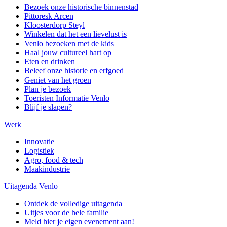
Bezoek onze historische binnenstad
Pittoresk Arcen
Kloosterdorp Steyl
Winkelen dat het een lievelust is
Venlo bezoeken met de kids
Haal jouw cultureel hart op
Eten en drinken
Beleef onze historie en erfgoed
Geniet van het groen
Plan je bezoek
Toeristen Informatie Venlo
Blijf je slapen?
Werk
Innovatie
Logistiek
Agro, food & tech
Maakindustrie
Uitagenda Venlo
Ontdek de volledige uitagenda
Uitjes voor de hele familie
Meld hier je eigen evenement aan!