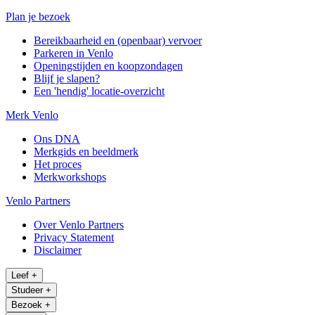
Plan je bezoek
Bereikbaarheid en (openbaar) vervoer
Parkeren in Venlo
Openingstijden en koopzondagen
Blijf je slapen?
Een 'hendig' locatie-overzicht
Merk Venlo
Ons DNA
Merkgids en beeldmerk
Het proces
Merkworkshops
Venlo Partners
Over Venlo Partners
Privacy Statement
Disclaimer
Leef
+
Studeer
+
Bezoek
+