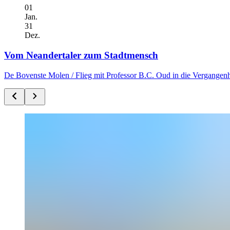
01
Jan.
31
Dez.
Vom Neandertaler zum Stadtmensch
De Bovenste Molen /
Flieg mit Professor B.C. Oud in die Vergangenh