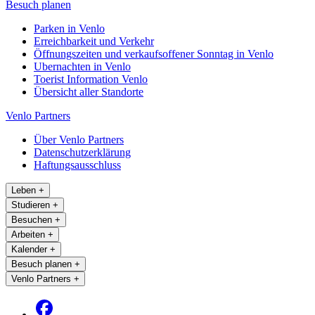
Besuch planen
Parken in Venlo
Erreichbarkeit und Verkehr
Öffnungszeiten und verkaufsoffener Sonntag in Venlo
Ubernachten in Venlo
Toerist Information Venlo
Übersicht aller Standorte
Venlo Partners
Über Venlo Partners
Datenschutzerklärung
Haftungsausschluss
Leben
+
Studieren
+
Besuchen
+
Arbeiten
+
Kalender
+
Besuch planen
+
Venlo Partners
+