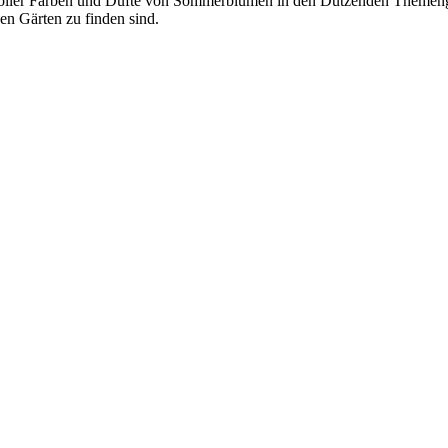
t voller Farben und Düfte von Sommerblumen in den Dutzenden Themen
en Gärten zu finden sind.