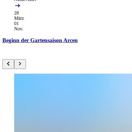
28
März
01
Nov.
Beginn der Gartensaison Arcen