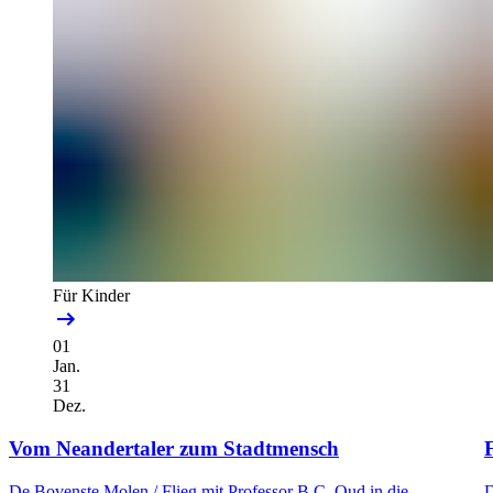
Für Kinder
01
Jan.
31
Dez.
Vom Neandertaler zum Stadtmensch
F
De Bovenste Molen /
Flieg mit Professor B.C. Oud in die
D