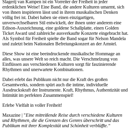
Slagerij van Kampen ist ein Vorreiter der Freiheit in jeder
erdenklichen Weise! Eine Band, die andere Kulturen umarmt, sich
von ihnen inspirieren lässt und in ihrem musikalischen Denken
völlig frei ist. Dabei haben sie einen einzigartigen,
unverwechselbaren Stil entwickelt, der ihnen unter anderem eine
Edison-Auszeichnung, eine goldene Schallplatte, einen Golden
Ticket Award und zahlreiche ausverkaufte Konzerte eingebracht hat.
Als Symbol für Freiheit spielte die Band sogar für Nelson Mandela
und zuletzt beim Nationalen Befreiungskonzert an der Amstel.
Diese Show ist eine beeindruckende musikalische Hommage an
alles, was unsere Welt so reich macht. Die Verschmelzung von
Einflüssen aus verschiedenen Kulturen sorgt für faszinierende
Rhythmen und unerwartete Kombinationen.
Dabei erlebt das Publikum nicht nur die Kraft des großen
Gesamtwerks, sondern spürt auch die intime, individuelle
Ausdruckskraft der Instrumente. Kraft, Rhythmus, Authentizität und
Intimität im perfekten Zusammenspiel!
Erlebe Vielfalt in voller Freiheit!
Maxazine | "
Eine mitreißende Reise durch verschiedene Kulturen
und Rhythmen, die die Grenzen des Genres überschritt und das
Publikum mit ihrer Komplexität und Schönheit verblüffte.“