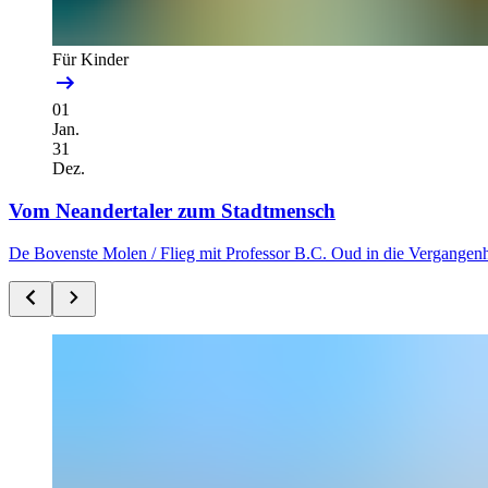
Für Kinder
01
Jan.
31
Dez.
Vom Neandertaler zum Stadtmensch
De Bovenste Molen /
Flieg mit Professor B.C. Oud in die Vergangenh