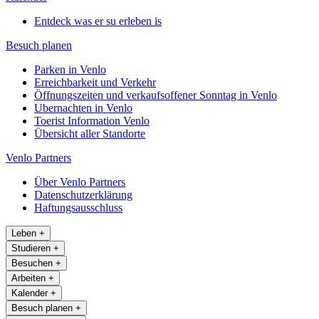
Entdeck was er su erleben is
Besuch planen
Parken in Venlo
Erreichbarkeit und Verkehr
Öffnungszeiten und verkaufsoffener Sonntag in Venlo
Ubernachten in Venlo
Toerist Information Venlo
Übersicht aller Standorte
Venlo Partners
Über Venlo Partners
Datenschutzerklärung
Haftungsausschluss
Leben
+
Studieren
+
Besuchen
+
Arbeiten
+
Kalender
+
Besuch planen
+