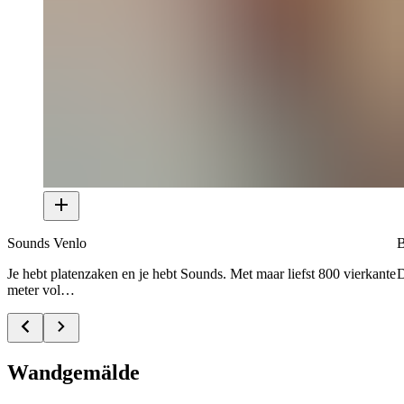
Sounds Venlo
B
Je hebt platenzaken en je hebt Sounds. Met maar liefst 800 vierkante
D
meter vol…
Wandgemälde