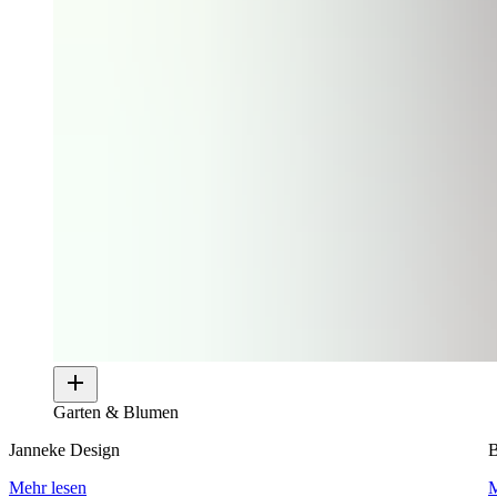
Garten & Blumen
Janneke Design
B
Mehr lesen
M