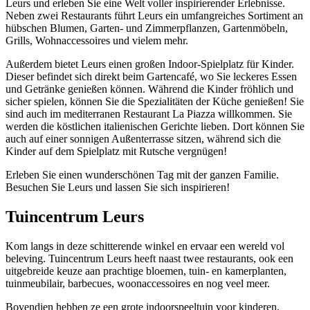
Leurs und erleben Sie eine Welt voller inspirierender Erlebnisse.
Neben zwei Restaurants führt Leurs ein umfangreiches Sortiment an
hübschen Blumen, Garten- und Zimmerpflanzen, Gartenmöbeln,
Grills, Wohnaccessoires und vielem mehr.
Außerdem bietet Leurs einen großen Indoor-Spielplatz für Kinder.
Dieser befindet sich direkt beim Gartencafé, wo Sie leckeres Essen
und Getränke genießen können. Während die Kinder fröhlich und
sicher spielen, können Sie die Spezialitäten der Küche genießen! Sie
sind auch im mediterranen Restaurant La Piazza willkommen. Sie
werden die köstlichen italienischen Gerichte lieben. Dort können Sie
auch auf einer sonnigen Außenterrasse sitzen, während sich die
Kinder auf dem Spielplatz mit Rutsche vergnügen!
Erleben Sie einen wunderschönen Tag mit der ganzen Familie.
Besuchen Sie Leurs und lassen Sie sich inspirieren!
Tuincentrum Leurs
Kom langs in deze schitterende winkel en ervaar een wereld vol
beleving. Tuincentrum Leurs heeft naast twee restaurants, ook een
uitgebreide keuze aan prachtige bloemen, tuin- en kamerplanten,
tuinmeubilair, barbecues, woonaccessoires en nog veel meer.
Bovendien hebben ze een grote indoorspeeltuin voor kinderen.