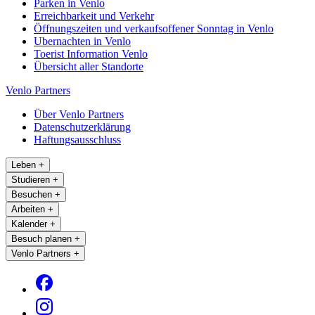
Parken in Venlo
Erreichbarkeit und Verkehr
Öffnungszeiten und verkaufsoffener Sonntag in Venlo
Ubernachten in Venlo
Toerist Information Venlo
Übersicht aller Standorte
Venlo Partners
Über Venlo Partners
Datenschutzerklärung
Haftungsausschluss
Leben
+
Studieren
+
Besuchen
+
Arbeiten
+
Kalender
+
Besuch planen
+
Venlo Partners
+