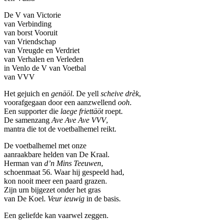
De V van Victorie
van Verbinding
van borst Vooruit
van Vriendschap
van Vreugde en Verdriet
van Verhalen en Verleden
in Venlo de V van Voetbal
van VVV
Het gejuich en
genäöl
. De yell
scheive drèk
,
voorafgegaan door een aanzwellend
ooh
.
Een supporter die
laege friettäöt
roept.
De samenzang
Ave Ave Ave VVV
,
mantra die tot de voetbalhemel reikt.
De voetbalhemel met onze
aanraakbare helden van De Kraal.
Herman van
d’n Mins Teeuwen
,
schoenmaat 56. Waar hij gespeeld had,
kon nooit meer een paard grazen.
Zijn urn bijgezet onder het gras
van De Koel.
Veur ieuwig
in de basis.
Een geliefde kan vaarwel zeggen.