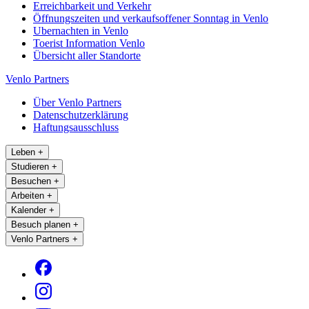
Erreichbarkeit und Verkehr
Öffnungszeiten und verkaufsoffener Sonntag in Venlo
Ubernachten in Venlo
Toerist Information Venlo
Übersicht aller Standorte
Venlo Partners
Über Venlo Partners
Datenschutzerklärung
Haftungsausschluss
Leben
+
Studieren
+
Besuchen
+
Arbeiten
+
Kalender
+
Besuch planen
+
Venlo Partners
+