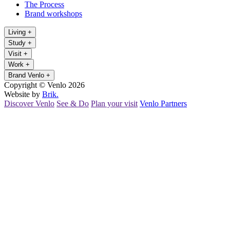
The Process
Brand workshops
Living
+
Study
+
Visit
+
Work
+
Brand Venlo
+
Copyright © Venlo 2026
Website by
Brik.
Discover Venlo
See & Do
Plan your visit
Venlo Partners