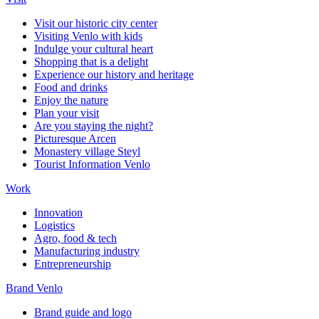
Visit our historic city center
Visiting Venlo with kids
Indulge your cultural heart
Shopping that is a delight
Experience our history and heritage
Food and drinks
Enjoy the nature
Plan your visit
Are you staying the night?
Picturesque Arcen
Monastery village Steyl
Tourist Information Venlo
Work
Innovation
Logistics
Agro, food & tech
Manufacturing industry
Entrepreneurship
Brand Venlo
Brand guide and logo