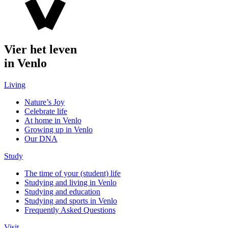
Vier het leven
in Venlo
Living
Nature’s Joy
Celebrate life
At home in Venlo
Growing up in Venlo
Our DNA
Study
The time of your (student) life
Studying and living in Venlo
Studying and education
Studying and sports in Venlo
Frequently Asked Questions
Visit