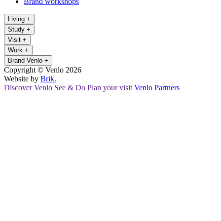
Brand workshops
Living
+
Study
+
Visit
+
Work
+
Brand Venlo
+
Copyright © Venlo 2026
Website by
Brik.
Discover Venlo
See & Do
Plan your visit
Venlo Partners