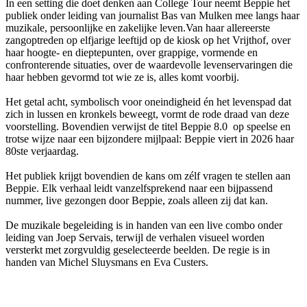
In een setting die doet denken aan College Tour neemt Beppie het
publiek onder leiding van journalist Bas van Mulken mee langs haar
muzikale, persoonlijke en zakelijke leven.Van haar allereerste
zangoptreden op elfjarige leeftijd op de kiosk op het Vrijthof, over
haar hoogte- en dieptepunten, over grappige, vormende en
confronterende situaties, over de waardevolle levenservaringen die
haar hebben gevormd tot wie ze is, alles komt voorbij.
Het getal acht, symbolisch voor oneindigheid én het levenspad dat
zich in lussen en kronkels beweegt, vormt de rode draad van deze
voorstelling. Bovendien verwijst de titel Beppie 8.0 op speelse en
trotse wijze naar een bijzondere mijlpaal: Beppie viert in 2026 haar
80ste verjaardag.
Het publiek krijgt bovendien de kans om zélf vragen te stellen aan
Beppie. Elk verhaal leidt vanzelfsprekend naar een bijpassend
nummer, live gezongen door Beppie, zoals alleen zij dat kan.
De muzikale begeleiding is in handen van een live combo onder
leiding van Joep Servais, terwijl de verhalen visueel worden
versterkt met zorgvuldig geselecteerde beelden. De regie is in
handen van Michel Sluysmans en Eva Custers.