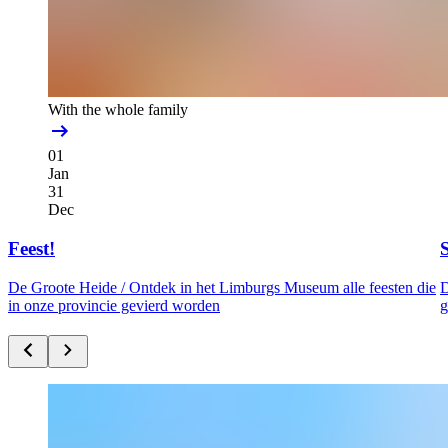
With the whole family
01
Jan
31
Dec
Feest!
De Groote Heide /
Ontdek in het Limburgs Museum alle feesten die
D
in onze provincie gevierd worden
g