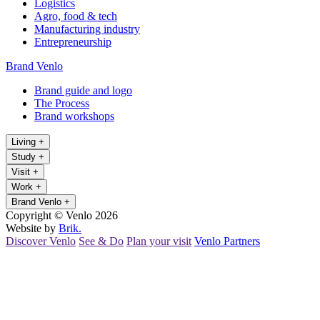
Logistics
Agro, food & tech
Manufacturing industry
Entrepreneurship
Brand Venlo
Brand guide and logo
The Process
Brand workshops
Living
+
Study
+
Visit
+
Work
+
Brand Venlo
+
Copyright © Venlo 2026
Website by
Brik.
Discover Venlo
See & Do
Plan your visit
Venlo Partners