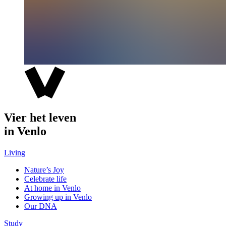
Vier het leven
in Venlo
Living
Nature’s Joy
Celebrate life
At home in Venlo
Growing up in Venlo
Our DNA
Study