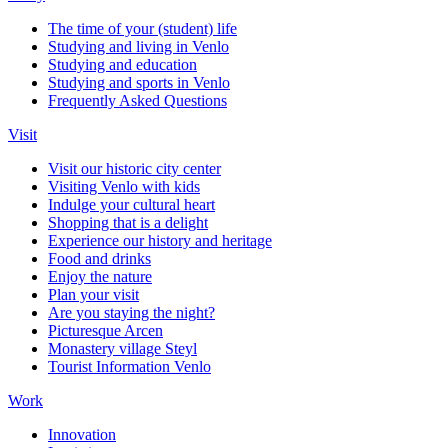
The time of your (student) life
Studying and living in Venlo
Studying and education
Studying and sports in Venlo
Frequently Asked Questions
Visit
Visit our historic city center
Visiting Venlo with kids
Indulge your cultural heart
Shopping that is a delight
Experience our history and heritage
Food and drinks
Enjoy the nature
Plan your visit
Are you staying the night?
Picturesque Arcen
Monastery village Steyl
Tourist Information Venlo
Work
Innovation