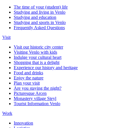
The time of your (student) life
Studying and living in Venlo
Studying and education
Studying and sports in Venlo
Frequently Asked Questions
Visit
Visit our historic city center
Visiting Venlo with kids
Indulge your cultural heart
Shopping that is a delight
Experience our history and heritage
Food and drinks
Enjoy the nature
Plan your visit
Are you staying the night?
Picturesque Arcen
Monastery village Steyl
Tourist Information Venlo
Work
Innovation