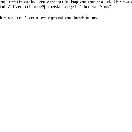
n Toeën te vinde, maar wies op d’n daag van vandaag liek ‘t kisje ónvi
stad. Zal Venlo ein moeëj plaetske kriege in ‘t hert van Suus?
efde, mach en ‘t vertrouwde geveul van thoeskómme.