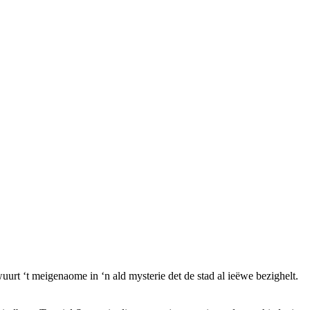
rt ‘t meigenaome in ‘n ald mysterie det de stad al ieëwe bezighelt.