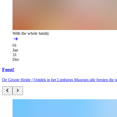
With the whole family
01
Jan
31
Dec
Feest!
De Groote Heide /
Ontdek in het Limburgs Museum alle feesten die i