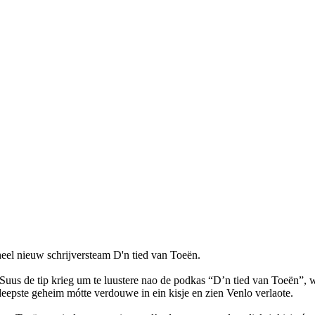
heel nieuw schrijversteam D'n tied van Toeën.
s de tip krieg um te luustere nao de podkas “D’n tied van Toeën”, wuu
deepste geheim mótte verdouwe in ein kisje en zien Venlo verlaote.