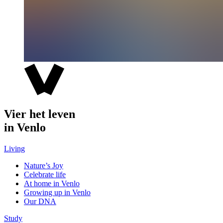
Vier het leven
in Venlo
Living
Nature’s Joy
Celebrate life
At home in Venlo
Growing up in Venlo
Our DNA
Study