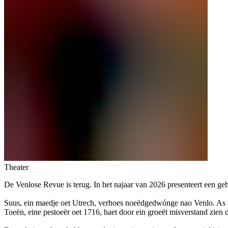
Theater
De Venlose Revue is terug. In het najaar van 2026 presenteert een ge
Suus, ein maedje oet Utrech, verhoes noeëdgedwónge nao Venlo. As Suu
Toeën, eine pestoeër oet 1716, haet door ein groeët misverstand zien 