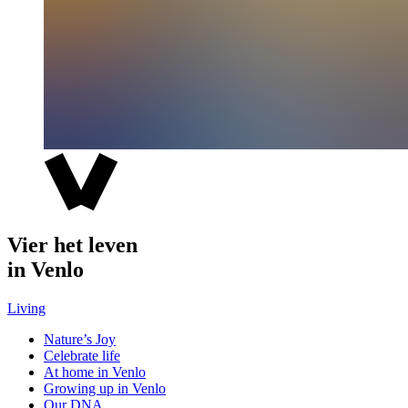
Vier het leven
in Venlo
Living
Nature’s Joy
Celebrate life
At home in Venlo
Growing up in Venlo
Our DNA