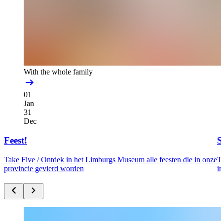
With the whole family
01
Jan
31
Dec
Feest!
Take Five /
Ontdek in het Limburgs Museum alle feesten die in onze
T
provincie gevierd worden
i