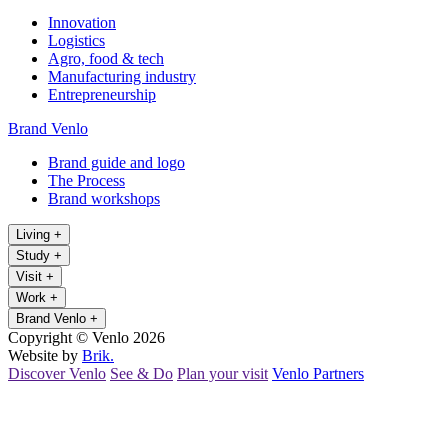
Innovation
Logistics
Agro, food & tech
Manufacturing industry
Entrepreneurship
Brand Venlo
Brand guide and logo
The Process
Brand workshops
Living
+
Study
+
Visit
+
Work
+
Brand Venlo
+
Copyright © Venlo 2026
Website by
Brik.
Discover Venlo
See & Do
Plan your visit
Venlo Partners