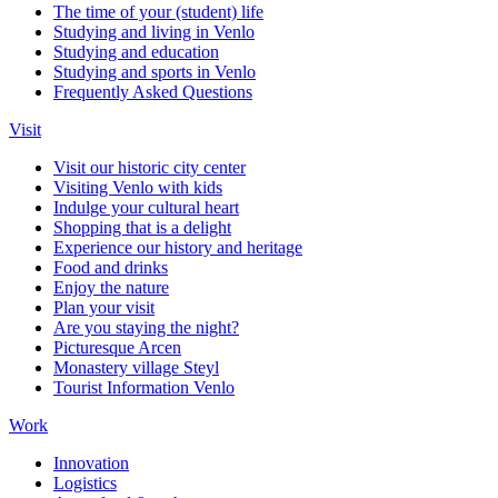
The time of your (student) life
Studying and living in Venlo
Studying and education
Studying and sports in Venlo
Frequently Asked Questions
Visit
Visit our historic city center
Visiting Venlo with kids
Indulge your cultural heart
Shopping that is a delight
Experience our history and heritage
Food and drinks
Enjoy the nature
Plan your visit
Are you staying the night?
Picturesque Arcen
Monastery village Steyl
Tourist Information Venlo
Work
Innovation
Logistics