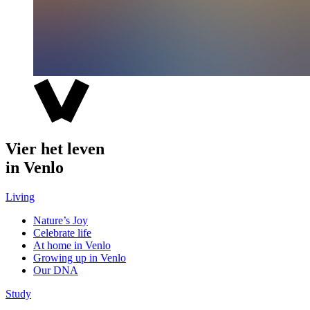
Vier het leven
in Venlo
Living
Nature’s Joy
Celebrate life
At home in Venlo
Growing up in Venlo
Our DNA
Study