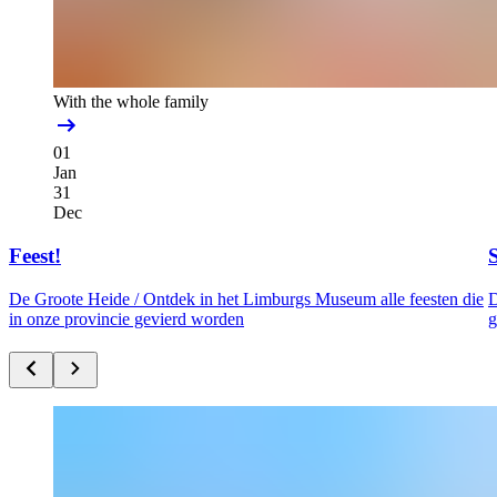
With the whole family
01
Jan
31
Dec
Feest!
De Groote Heide /
Ontdek in het Limburgs Museum alle feesten die
D
in onze provincie gevierd worden
g