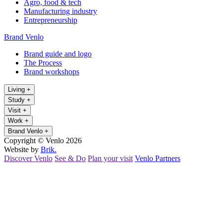
Agro, food & tech
Manufacturing industry
Entrepreneurship
Brand Venlo
Brand guide and logo
The Process
Brand workshops
Living
+
Study
+
Visit
+
Work
+
Brand Venlo
+
Copyright © Venlo 2026
Website by
Brik.
Discover Venlo
See & Do
Plan your visit
Venlo Partners