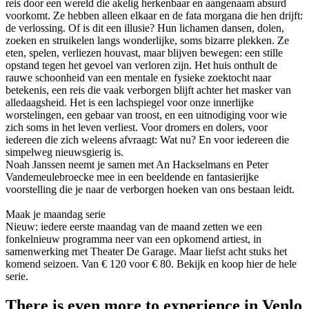
reis door een wereld die akelig herkenbaar en aangenaam absurd
voorkomt. Ze hebben alleen elkaar en de fata morgana die hen drijft:
de verlossing. Of is dit een illusie? Hun lichamen dansen, dolen,
zoeken en struikelen langs wonderlijke, soms bizarre plekken. Ze
eten, spelen, verliezen houvast, maar blijven bewegen: een stille
opstand tegen het gevoel van verloren zijn. Het huis onthult de
rauwe schoonheid van een mentale en fysieke zoektocht naar
betekenis, een reis die vaak verborgen blijft achter het masker van
alledaagsheid. Het is een lachspiegel voor onze innerlijke
worstelingen, een gebaar van troost, en een uitnodiging voor wie
zich soms in het leven verliest. Voor dromers en dolers, voor
iedereen die zich weleens afvraagt: Wat nu? En voor iedereen die
simpelweg nieuwsgierig is.
Noah Janssen neemt je samen met An Hackselmans en Peter
Vandemeulebroecke mee in een beeldende en fantasierijke
voorstelling die je naar de verborgen hoeken van ons bestaan leidt.
Maak je maandag serie
Nieuw: iedere eerste maandag van de maand zetten we een
fonkelnieuw programma neer van een opkomend artiest, in
samenwerking met Theater De Garage. Maar liefst acht stuks het
komend seizoen. Van € 120 voor € 80. Bekijk en koop hier de hele
serie.
There is even more to experience in Venlo