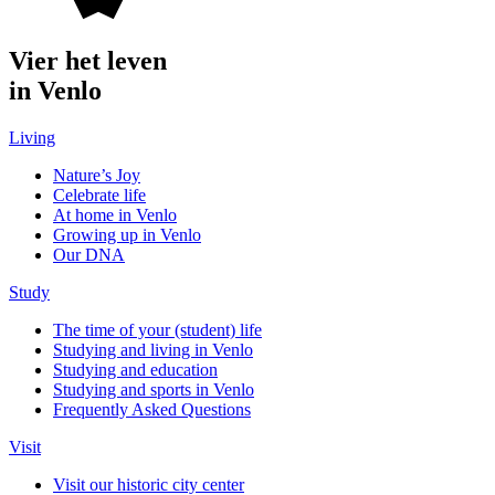
Vier het leven
in Venlo
Living
Nature’s Joy
Celebrate life
At home in Venlo
Growing up in Venlo
Our DNA
Study
The time of your (student) life
Studying and living in Venlo
Studying and education
Studying and sports in Venlo
Frequently Asked Questions
Visit
Visit our historic city center