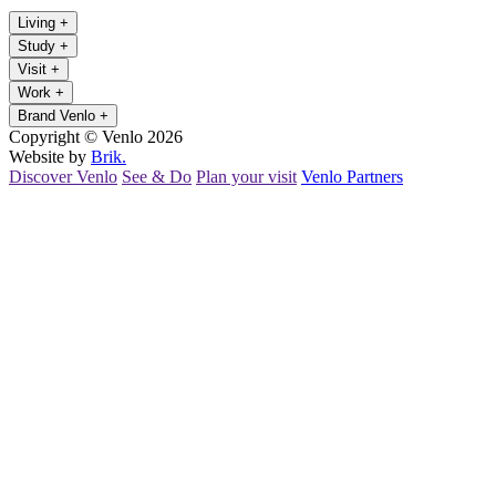
Living
+
Study
+
Visit
+
Work
+
Brand Venlo
+
Copyright © Venlo 2026
Website by
Brik.
Discover Venlo
See & Do
Plan your visit
Venlo Partners