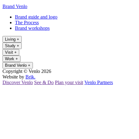
Brand Venlo
Brand guide and logo
The Process
Brand workshops
Living
+
Study
+
Visit
+
Work
+
Brand Venlo
+
Copyright © Venlo 2026
Website by
Brik.
Discover Venlo
See & Do
Plan your visit
Venlo Partners