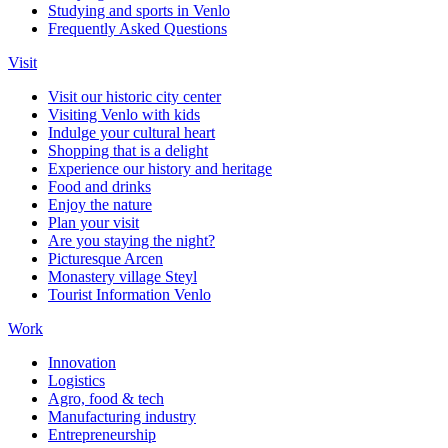
Studying and sports in Venlo
Frequently Asked Questions
Visit
Visit our historic city center
Visiting Venlo with kids
Indulge your cultural heart
Shopping that is a delight
Experience our history and heritage
Food and drinks
Enjoy the nature
Plan your visit
Are you staying the night?
Picturesque Arcen
Monastery village Steyl
Tourist Information Venlo
Work
Innovation
Logistics
Agro, food & tech
Manufacturing industry
Entrepreneurship