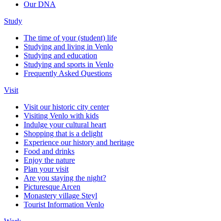
Our DNA
Study
The time of your (student) life
Studying and living in Venlo
Studying and education
Studying and sports in Venlo
Frequently Asked Questions
Visit
Visit our historic city center
Visiting Venlo with kids
Indulge your cultural heart
Shopping that is a delight
Experience our history and heritage
Food and drinks
Enjoy the nature
Plan your visit
Are you staying the night?
Picturesque Arcen
Monastery village Steyl
Tourist Information Venlo