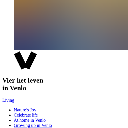
Vier het leven
in Venlo
Living
Nature’s Joy
Celebrate life
At home in Venlo
Growing up in Venlo