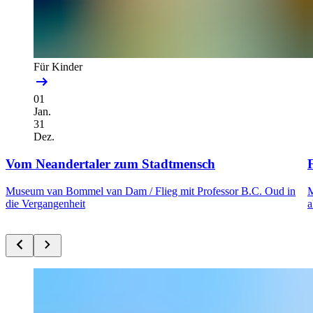
Für Kinder
01
Jan.
31
Dez.
Vom Neandertaler zum Stadtmensch
F
Museum van Bommel van Dam /
Flieg mit Professor B.C. Oud in
M
die Vergangenheit
a