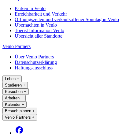
Parken in Venlo
Erreichbarkeit und Verkehr
Öffnungszeiten und verkaufsoffener Sonntag in Venlo
Ubernachten in Venlo
Toerist Information Venlo
Übersicht aller Standorte
Venlo Partners
Über Venlo Partners
Datenschutzerklärung
Haftungsausschluss
Leben
+
Studieren
+
Besuchen
+
Arbeiten
+
Kalender
+
Besuch planen
+
Venlo Partners
+