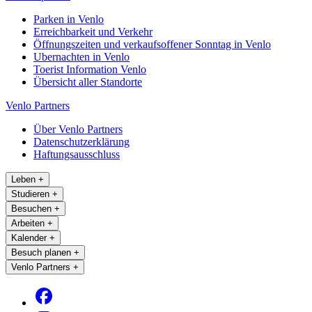
Parken in Venlo
Erreichbarkeit und Verkehr
Öffnungszeiten und verkaufsoffener Sonntag in Venlo
Ubernachten in Venlo
Toerist Information Venlo
Übersicht aller Standorte
Venlo Partners
Über Venlo Partners
Datenschutzerklärung
Haftungsausschluss
Leben
+
Studieren
+
Besuchen
+
Arbeiten
+
Kalender
+
Besuch planen
+
Venlo Partners
+