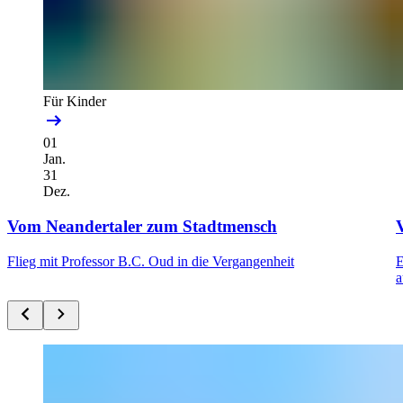
Für Kinder
01
Jan.
31
Dez.
Vom Neandertaler zum Stadtmensch
Flieg mit Professor B.C. Oud in die Vergangenheit
E
a