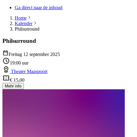
Ga direct naar de inhoud
Home
Kalender
Philsurround
Philsurround
Freitag 12 september 2025
19:00 uur
Theater Maaspoort
€ 15,00
Mehr info