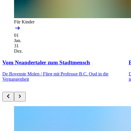
Für Kinder
01
Jan.
31
Dez.
Vom Neandertaler zum Stadtmensch
F
De Bovenste Molen /
Flieg mit Professor B.C. Oud in die
D
Vergangenheit
i