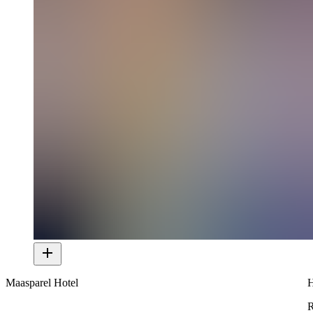
Maasparel Hotel
H
R