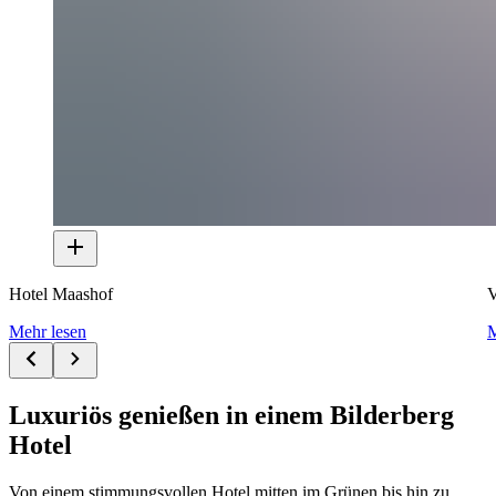
Hotel Maashof
V
Mehr lesen
M
Luxuriös genießen in einem Bilderberg
Hotel
Von einem stimmungsvollen Hotel mitten im Grünen bis hin zu