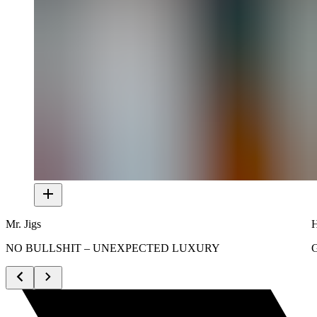
Mr. Jigs
H
NO BULLSHIT – UNEXPECTED LUXURY
G