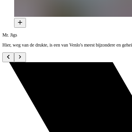
Mr. Jigs
Hier, weg van de drukte, is een van Venlo's meest bijzondere en ge